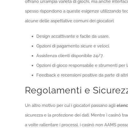
offrano un’ampia varietà di giochi, ma anche interfacc
spesso rispondono a queste esigenze utilizzando tec
alcune delle aspettative comuni dei giocatori:
Design accattivante e facile da usare.
Opzioni di pagamento sicure e veloci.
Assistenza clienti disponibile 24/7.
Opzioni di gioco responsabile e strumenti per l
Feedback e recensioni positive da parte di altri
Regolamenti e Sicurez
Un altro motivo per cui i giocatori passano agli
elenc
sicurezza e la protezione dei dati. Mentre i casinò t
a volte rallentare i processi, i casinò non AAMS posso