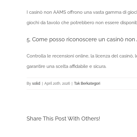
I casinò non AAMS offrono una vasta gamma di giochi, 
giochi da tavolo che potrebbero non essere disponibili
5. Come posso riconoscere un casinò non 
Controlla le recensioni online, la licenza del casinò,
garantire una scelta affidabile e sicura.
By
solid
|
April 20th, 2026
|
Tak Berkategori
Share This Post With Others!