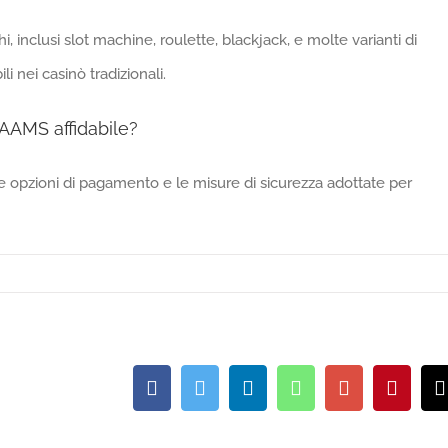
inclusi slot machine, roulette, blackjack, e molte varianti di
 nei casinò tradizionali.
AAMS affidabile?
 le opzioni di pagamento e le misure di sicurezza adottate per
Facebook
Twitter
LinkedIn
Whatsapp
Google+
Pinter