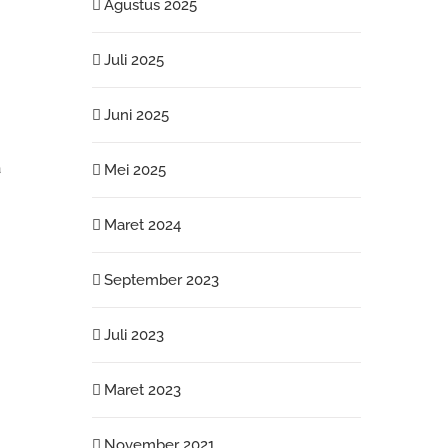
Agustus 2025
Juli 2025
Juni 2025
a
Mei 2025
Maret 2024
September 2023
Juli 2023
Maret 2023
November 2021