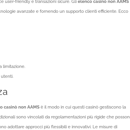
e user-friendly e transazioni sicure. Gli
elenco casinò non AAMS
nologie avanzate e fornendo un supporto clienti efficiente. Ecco
a limitazione.
 utenti.
za
o casinò non AAMS
è il modo in cui questi casinò gestiscono la
radizionali sono vincolati da regolamentazioni più rigide che posso
no adottare approcci più flessibili e innovativi. Le misure di