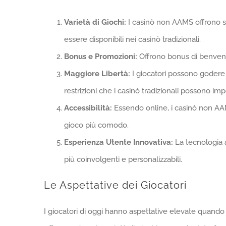
Varietà di Giochi:
I casinò non AAMS offrono sl
essere disponibili nei casinò tradizionali.
Bonus e Promozioni:
Offrono bonus di benvenu
Maggiore Libertà:
I giocatori possono godere
restrizioni che i casinò tradizionali possono imp
Accessibilità:
Essendo online, i casinò non AAMS
gioco più comodo.
Esperienza Utente Innovativa:
La tecnologia a
più coinvolgenti e personalizzabili.
Le Aspettative dei Giocatori
I giocatori di oggi hanno aspettative elevate quando 