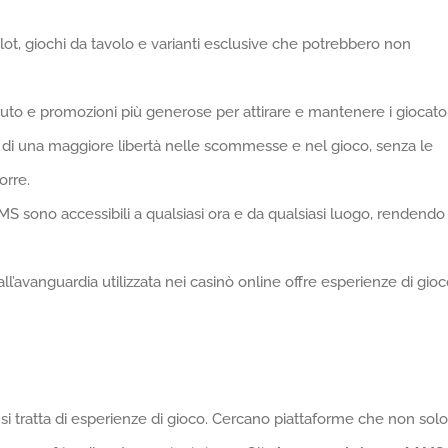
ot, giochi da tavolo e varianti esclusive che potrebbero non
to e promozioni più generose per attirare e mantenere i giocator
 di una maggiore libertà nelle scommesse e nel gioco, senza le
orre.
 sono accessibili a qualsiasi ora e da qualsiasi luogo, rendendo 
ll’avanguardia utilizzata nei casinò online offre esperienze di gio
si tratta di esperienze di gioco. Cercano piattaforme che non solo