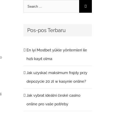
Search
for:
Pos-pos Terbaru
En iyi Mostbet yükle yöntemleri ile
no
hızlı kayıt olma
Jak uzyskać maksimum frajdy przy
depozycie 20 zł w kasynie online?
i
Jak vybrat ideální české casino
online pro vaše potřeby