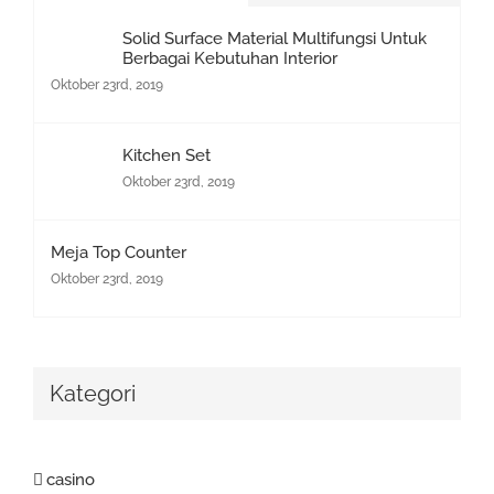
Solid Surface Material Multifungsi Untuk
Berbagai Kebutuhan Interior
Oktober 23rd, 2019
Kitchen Set
Oktober 23rd, 2019
Meja Top Counter
Oktober 23rd, 2019
Kategori
casino