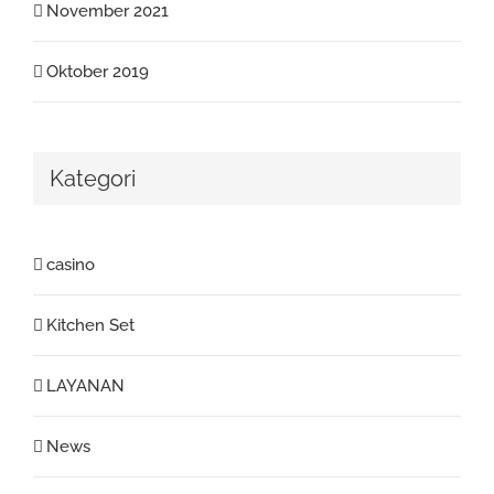
November 2021
Oktober 2019
Kategori
casino
Kitchen Set
LAYANAN
News