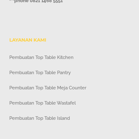
0821 1468 5551
LAYANAN KAMI
Pembuatan Top Table Kitchen
Pembuatan Top Table Pantry
Pembuatan Top Table Meja Counter
Pembuatan Top Table Wastafel
Pembuatan Top Table Island