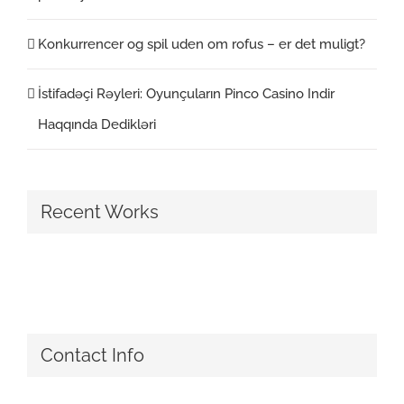
Konkurrencer og spil uden om rofus – er det muligt?
İstifadəçi Rəyleri: Oyunçuların Pinco Casino Indir
Haqqında Dedikləri
Recent Works
Contact Info