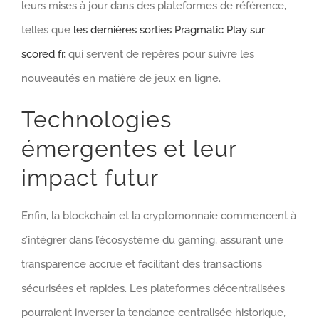
leurs mises à jour dans des plateformes de référence,
telles que
les dernières sorties Pragmatic Play sur
scored fr
, qui servent de repères pour suivre les
nouveautés en matière de jeux en ligne.
Technologies
émergentes et leur
impact futur
Enfin, la blockchain et la cryptomonnaie commencent à
s’intégrer dans l’écosystème du gaming, assurant une
transparence accrue et facilitant des transactions
sécurisées et rapides. Les plateformes décentralisées
pourraient inverser la tendance centralisée historique,