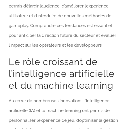
permis d’élargir l’audience, d’améliorer l’expérience
utilisateur et d’introduire de nouvelles méthodes de
gameplay. Comprendre ces tendances est essentiel
pour anticiper la direction future du secteur et évaluer
l’impact sur les opérateurs et les développeurs.
Le rôle croissant de
l’intelligence artificielle
et du machine learning
Au cœur de nombreuses innovations, l’intelligence
artificielle (IA) et le machine learning ont permis de
personnaliser l’expérience de jeu, d’optimiser la gestion