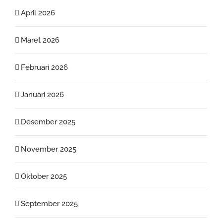
April 2026
Maret 2026
Februari 2026
Januari 2026
Desember 2025
November 2025
Oktober 2025
September 2025