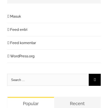
Masuk
Feed entri
Feed komentar
WordPress.org
Search
for:
Popular
Recent