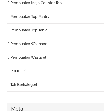
Pembuatan Meja Counter Top
Pembuatan Top Pantry
Pembuatan Top Table
Pembuatan Wallpanel
Pembuatan Wastafel
PRODUK
Tak Berkategori
Meta