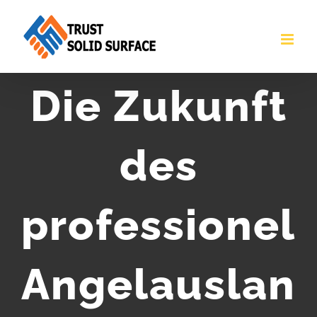
Skip
to
content
Die Zukunft
des
professionel
Angelausland