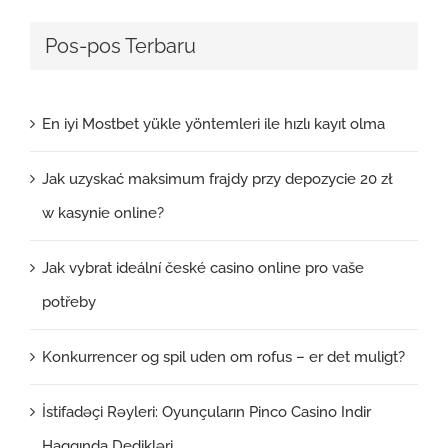
Pos-pos Terbaru
En iyi Mostbet yükle yöntemleri ile hızlı kayıt olma
Jak uzyskać maksimum frajdy przy depozycie 20 zł
w kasynie online?
Jak vybrat ideální české casino online pro vaše
potřeby
Konkurrencer og spil uden om rofus – er det muligt?
İstifadəçi Rəyleri: Oyunçuların Pinco Casino Indir
Haqqında Dedikləri